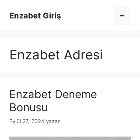
İçeriğe
atla
Enzabet Giriş
Menü
Enzabet Adresi
Enzabet Deneme
Bonusu
Eylül 27, 2024
yazar