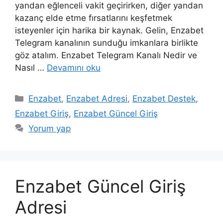
yandan eğlenceli vakit geçirirken, diğer yandan
kazanç elde etme fırsatlarını keşfetmek
isteyenler için harika bir kaynak. Gelin, Enzabet
Telegram kanalının sunduğu imkanlara birlikte
göz atalım. Enzabet Telegram Kanalı Nedir ve
Nasıl …
Devamını oku
Kategoriler
Enzabet
,
Enzabet Adresi
,
Enzabet Destek
,
Enzabet Giriş
,
Enzabet Güncel Giriş
Yorum yap
Enzabet Güncel Giriş
Adresi