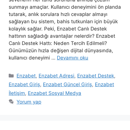
sunmayı amaçlar. Kullanıcı deneyimini ön planda
tutarak, anlık sorulara hızlı cevaplar almayı
sağlayan bu sistem, bahis tutkunları için büyük
kolaylık sağlar. Peki, Enzabet Canlı Destek
hattının sağladığı avantajlar nelerdir? Enzabet
Canlı Destek Hattı: Neden Tercih Edilmeli?
Günümüzün hızla değişen dijital dünyasında,
kullanıcı deneyimi …
Devamını oku
Kategoriler
Enzabet
,
Enzabet Adresi
,
Enzabet Destek
,
Enzabet Giriş
,
Enzabet Güncel Giriş
,
Enzabet
İletişim
,
Enzabet Sosyal Medya
Yorum yap