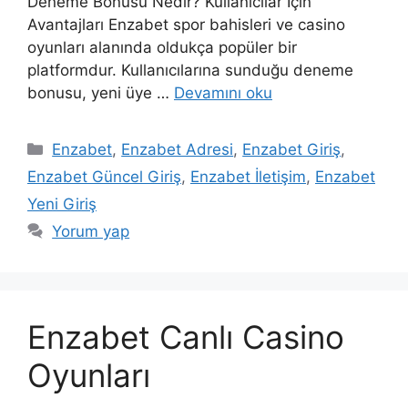
Deneme Bonusu Nedir? Kullanıcılar İçin
Avantajları Enzabet spor bahisleri ve casino
oyunları alanında oldukça popüler bir
platformdur. Kullanıcılarına sunduğu deneme
bonusu, yeni üye …
Devamını oku
Kategoriler
Enzabet
,
Enzabet Adresi
,
Enzabet Giriş
,
Enzabet Güncel Giriş
,
Enzabet İletişim
,
Enzabet
Yeni Giriş
Yorum yap
Enzabet Canlı Casino
Oyunları