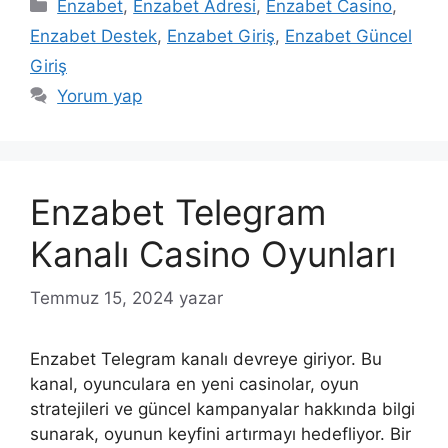
Kategoriler
Enzabet
,
Enzabet Adresi
,
Enzabet Casino
,
Enzabet Destek
,
Enzabet Giriş
,
Enzabet Güncel
Giriş
Yorum yap
Enzabet Telegram
Kanalı Casino Oyunları
Temmuz 15, 2024
yazar
Enzabet Telegram kanalı devreye giriyor. Bu
kanal, oyunculara en yeni casinolar, oyun
stratejileri ve güncel kampanyalar hakkında bilgi
sunarak, oyunun keyfini artırmayı hedefliyor. Bir