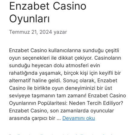
Enzabet Casino
Oyunları
Temmuz 21, 2024
yazar
Enzabet Casino kullanıcılarına sunduğu çeşitli
oyun seçenekleri ile dikkat çekiyor. Casinoların
sunduğu heyecan dolu atmosferi evin
rahatlığında yaşamak, birçok kişi için keyifli bir
alternatif haline geldi. Sonuç olarak, Enzabet
Casino ile birlikte oyun deneyiminizi bir üst
seviyeye taşımanın tam zamanı! Enzabet Casino
Oyunlarının Popülaritesi: Neden Tercih Ediliyor?
Enzabet Casino, son zamanlarda oyuncular
arasında çarpıcı bir …
Devamını oku