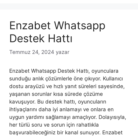
Enzabet Whatsapp
Destek Hattı
Temmuz 24, 2024
yazar
Enzabet Whatsapp Destek Hattı, oyunculara
sunduğu anlık çözümlerle öne çıkıyor. Kullanıcı
dostu arayüzü ve hızlı yanıt süreleri sayesinde,
yaşanan sorunlar kısa sürede çözüme
kavuşuyor. Bu destek hattı, oyuncuların
ihtiyaçlarını daha iyi anlamayı ve onlara en
uygun yardımı sağlamayı amaçlıyor. Dolayısıyla,
her türlü soru ve sorun için rahatlıkla
başvurabileceğiniz bir kanal sunuyor. Enzabet