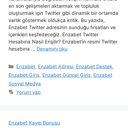
en son gelişmeleri aktarmak ve topluluk
oluşturmak için Twitter gibi dinamik bir ortamda
varlık göstermek oldukça kritik. Bu yazıda,
Enzabet Twitter adresinin sunduğu fırsatları ve
içerikleri keşfedeceğiz. Enzabet Twitter
Hesabına Nasıl Erişilir? Enzabet’in resmi Twitter
hesabına …
Devamını oku
Kategoriler
Enzabet
,
Enzabet Adresi
,
Enzabet Destek
,
Enzabet Giriş
,
Enzabet Güncel Giriş
,
Enzabet
Sosyal Medya
Yorum yap
Enzabet Kayıp Bonusu