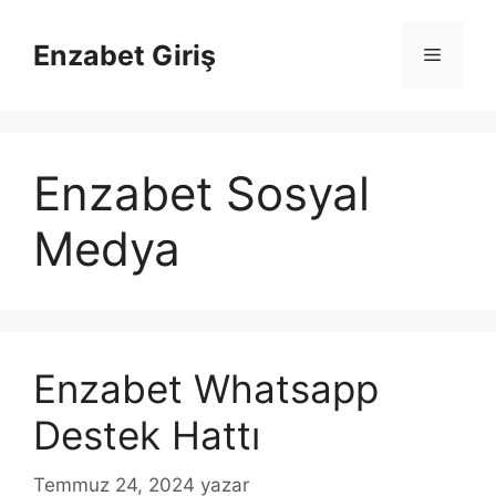
İçeriğe
atla
Enzabet Giriş
Menü
Enzabet Sosyal
Medya
Enzabet Whatsapp
Destek Hattı
Temmuz 24, 2024
yazar