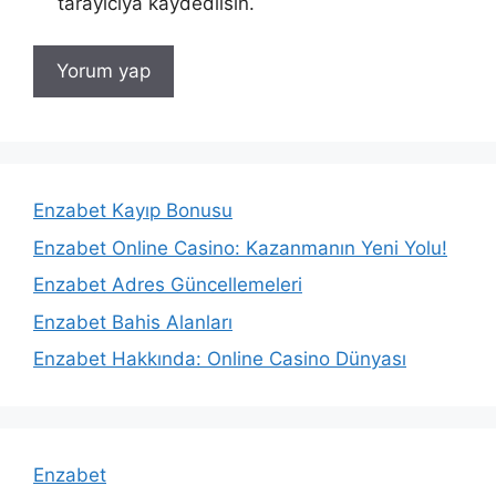
tarayıcıya kaydedilsin.
Enzabet Kayıp Bonusu
Enzabet Online Casino: Kazanmanın Yeni Yolu!
Enzabet Adres Güncellemeleri
Enzabet Bahis Alanları
Enzabet Hakkında: Online Casino Dünyası
Enzabet