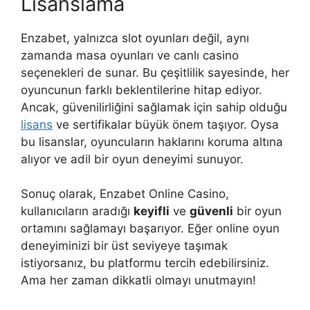
Lisanslama
Enzabet, yalnızca slot oyunları değil, aynı
zamanda masa oyunları ve canlı casino
seçenekleri de sunar. Bu çeşitlilik sayesinde, her
oyuncunun farklı beklentilerine hitap ediyor.
Ancak, güvenilirliğini sağlamak için sahip olduğu
lisans
ve sertifikalar büyük önem taşıyor. Oysa
bu lisanslar, oyuncuların haklarını koruma altına
alıyor ve adil bir oyun deneyimi sunuyor.
Sonuç olarak, Enzabet Online Casino,
kullanıcıların aradığı
keyifli
ve
güvenli
bir oyun
ortamını sağlamayı başarıyor. Eğer online oyun
deneyiminizi bir üst seviyeye taşımak
istiyorsanız, bu platformu tercih edebilirsiniz.
Ama her zaman dikkatli olmayı unutmayın!